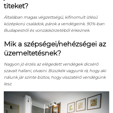
titeket?
Általában magas végzettségű, kifinomult ízlésű
középkorú családok, párok a vendégeink. 90%-ban
Budapestről és vonzáskörzetéből érkeznek.
Mik a szépségei/nehézségei az
üzemeltetésnek?
Nagyon jó érzés az elégedett vendégek dicsérő
szavait hallani, olvasni. Büszkék vagyunk rá, hogy aki
nálunk jár szinte biztos, hogy visszatérő vendégünk
lesz.