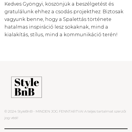
Kedves Gyöngyi, köszönjük a beszélgetést és
gratulálunk ehhez a csodás projekthez. Biztosak
vagyunk benne, hogy a Spalettás története
hatalmas inspiráció lesz sokaknak, mind a
kialakítás, stílus, mind a kommunikáció terén!
© 2024 StyleBnB - MINDEN JOG FENNTARTVA! A teljes tartalmat szerzői
jog védi!