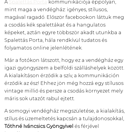
A
Spalettás Porta
kommunikációja éppolyan,
mint maga a vendégház: igényes, stílusos,
magával ragadó. Először facebookon láttuk meg
a csodás kék spalettákat és a hangulatos
képeket, aztán egyre többször akadt utunkba a
Spalettás Porta, hála rendkívül tudatos és
folyamatos online jelenlétének.
Már a fotókon látszott, hogy ez a vendégház egy
igazi gyöngyszem a belföldi szálláshelyek között.
A kialakításon érződik a szív, a kommunikáción
érződik az ész! Ehhez jön még hozzá egy stílusos
vintage milliő és persze a csodás környezet mely
máris sok utazót rabul ejtett.
A somogyi vendégház megszületése, a kialakítás,
stílus és üzemeltetés kapcsán a tulajdonosokkal,
Tóthné Iváncsics Gyöngyivel
és férjével