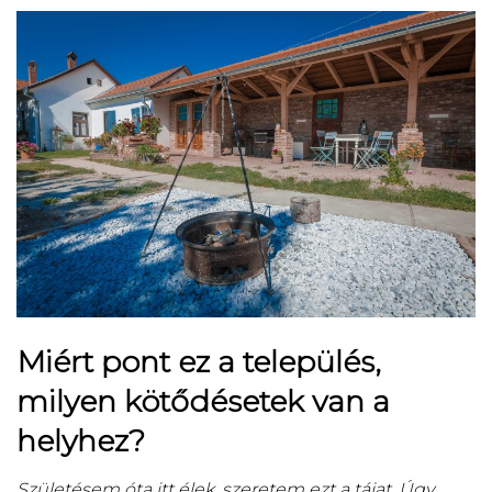
Miért pont ez a település,
milyen kötődésetek van a
helyhez?
Születésem óta itt élek, szeretem ezt a tájat. Úgy