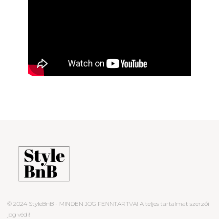
© 2024 StyleBnB - MINDEN JOG FENNTARTVA! A teljes tartalmat szerzői
jog védi!