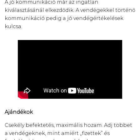
A jó kommunikáció már az ingatlan
kiválasztásánál elkezdődik. A vendégekkel történő
kommunikáció pedig a jó vendégértékelések
kulcsa.
Ajándékok
Csekély befektetés, maximális hozam. Adj többet
a vendégeknek, mint amiért „fizettek” és