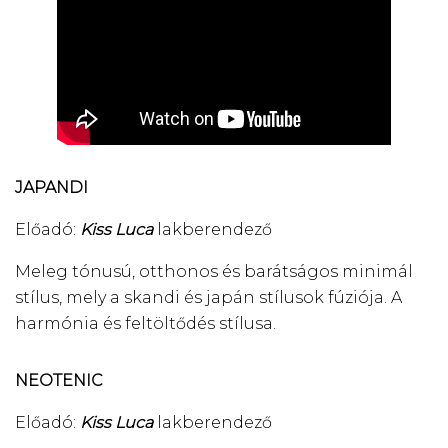
JAPANDI
Előadó:
Kiss Luca
lakberendező
Meleg tónusú, otthonos és barátságos minimál
stílus, mely a skandi és japán stílusok fúziója. A
harmónia és feltöltődés stílusa.
NEOTENIC
Előadó:
Kiss Luca
lakberendező