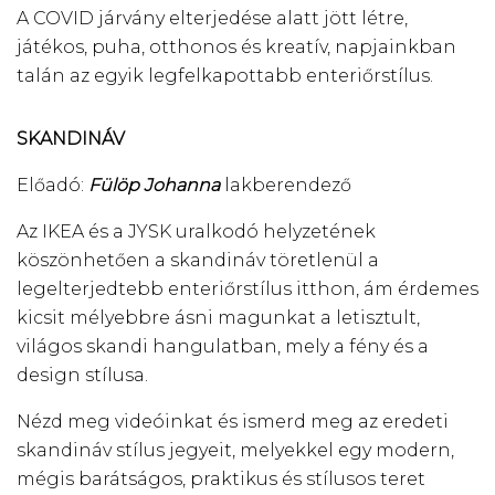
A COVID járvány elterjedése alatt jött létre,
játékos, puha, otthonos és kreatív, napjainkban
talán az egyik legfelkapottabb enteriőrstílus.
SKANDINÁV
Előadó:
Fülöp Johanna
lakberendező
Az IKEA és a JYSK uralkodó helyzetének
köszönhetően a skandináv töretlenül a
legelterjedtebb enteriőrstílus itthon, ám érdemes
kicsit mélyebbre ásni magunkat a letisztult,
világos skandi hangulatban, mely a fény és a
design stílusa.
Nézd meg videóinkat és ismerd meg az eredeti
skandináv stílus jegyeit, melyekkel egy modern,
mégis barátságos, praktikus és stílusos teret