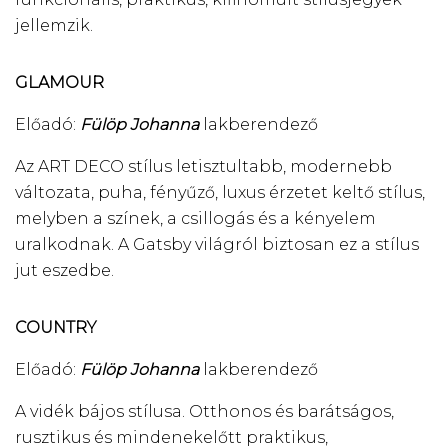
jellemzik.
GLAMOUR
Előadó:
Fülöp Johanna
lakberendező
Az ART DECO stílus letisztultabb, modernebb
változata, puha, fényűző, luxus érzetet keltő stílus,
melyben a színek, a csillogás és a kényelem
uralkodnak. A Gatsby világról biztosan ez a stílus
jut eszedbe.
COUNTRY
Előadó:
Fülöp Johanna
lakberendező
A vidék bájos stílusa. Otthonos és barátságos,
rusztikus és mindenekelőtt praktikus,