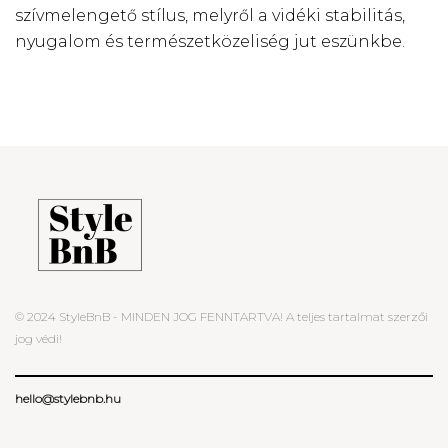
szívmelengető stílus, melyről a vidéki stabilitás,
nyugalom és természetközeliség jut eszünkbe.
© 2024 StyleBnB - MINDEN JOG FENNTARTVA! A teljes tartalmat szerzői
jog védi!
hello@stylebnb.hu