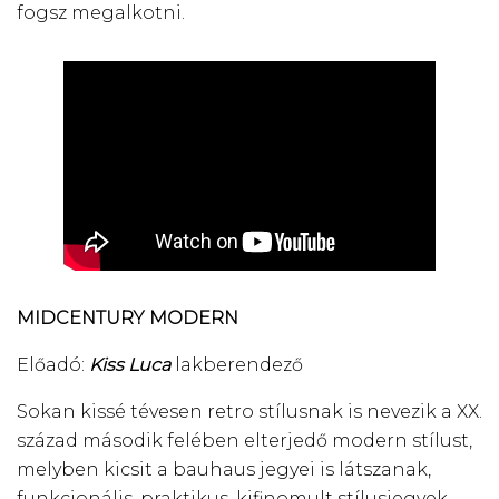
fogsz megalkotni.
MIDCENTURY MODERN
Előadó:
Kiss Luca
lakberendező
Sokan kissé tévesen retro stílusnak is nevezik a XX.
század második felében elterjedő modern stílust,
melyben kicsit a bauhaus jegyei is látszanak,
funkcionális, praktikus, kifinomult stílusjegyek