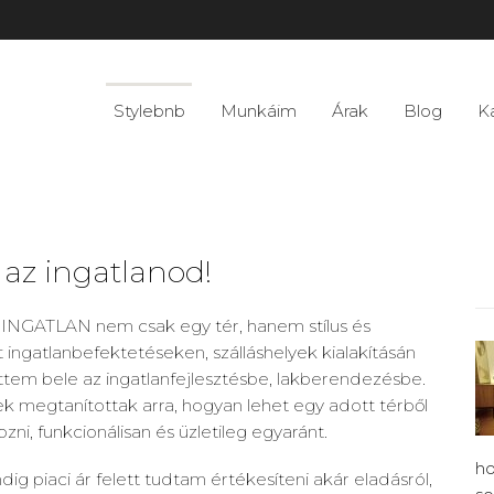
Stylebnb
Munkáim
Árak
Blog
K
 az ingatlanod!
NGATLAN nem csak egy tér, hanem stílus és
t ingatlanbefektetéseken, szálláshelyek kialakításán
ttem bele az ingatlanfejlesztésbe, lakberendezésbe.
k megtanítottak arra, hogyan lehet egy adott térből
zni, funkcionálisan és üzletileg egyaránt.
ho
dig piaci ár felett tudtam értékesíteni akár eladásról,