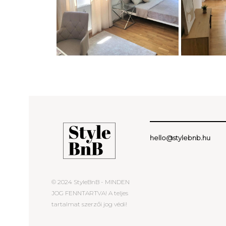
hello@stylebnb.hu
© 2024 StyleBnB - MINDEN
JOG FENNTARTVA! A teljes
tartalmat szerzői jog védi!