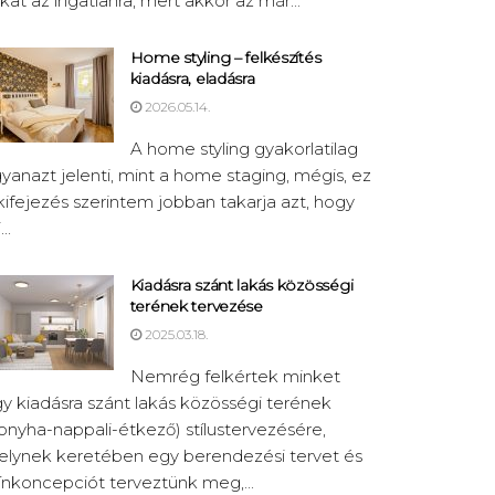
kat az ingatlanra, mert akkor az már...
Home styling – felkészítés
kiadásra, eladásra
2026.05.14.
A home styling gyakorlatilag
yanazt jelenti, mint a home staging, mégis, ez
kifejezés szerintem jobban takarja azt, hogy
..
Kiadásra szánt lakás közösségi
terének tervezése
2025.03.18.
Nemrég felkértek minket
y kiadásra szánt lakás közösségi terének
onyha-nappali-étkező) stílustervezésére,
lynek keretében egy berendezési tervet és
ínkoncepciót terveztünk meg,...