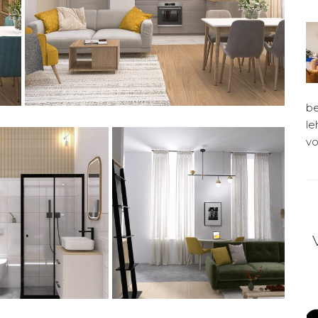
be
le
vo