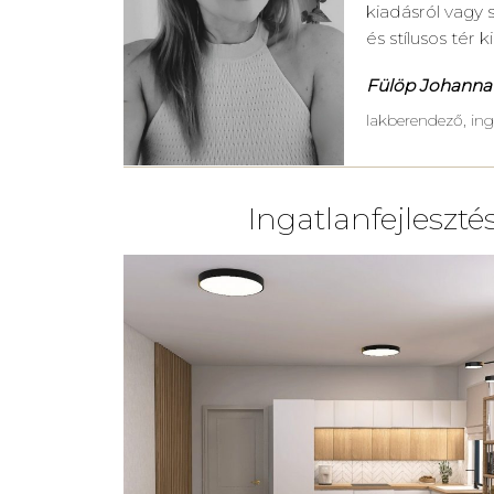
kiadásról vagy s
és stílusos tér 
Fülöp Johanna
lakberendező, inga
Ingatlanfejleszté