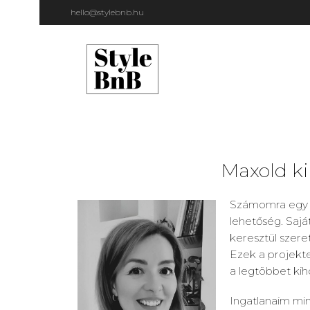
hello@stylebnb.hu
Maxold ki
Számomra egy I
lehetőség. Sajá
keresztül szere
Ezek a projekte
a legtöbbet kiho
Ingatlanaim min