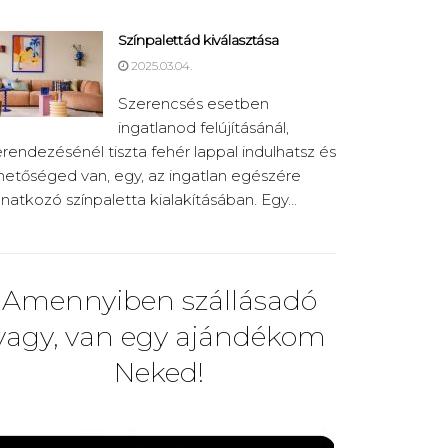
Színpalettád kiválasztása
2025.03.04.
Szerencsés esetben
ingatlanod felújításánál,
rendezésénél tiszta fehér lappal indulhatsz és
hetőséged van, egy, az ingatlan egészére
natkozó színpaletta kialakításában. Egy...
Amennyiben szállásadó
vagy, van egy ajándékom
Neked!