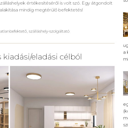
so
zálláshelyek értékesítéséről is volt szó. Egy átgondolt
kialakítása mindig megtérülő befektetés!
tlanbefektető, szálláshely-szolgáltató
ug
a 
s kiadási/eladási célból
mi.
eg
(k
me
sz