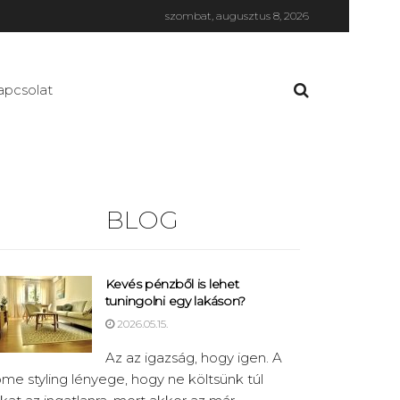
szombat, augusztus 8, 2026
apcsolat
BLOG
Kevés pénzből is lehet
tuningolni egy lakáson?
2026.05.15.
Az az igazság, hogy igen. A
me styling lényege, hogy ne költsünk túl