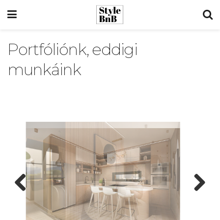
Portfóliónk, eddigi
munkáink
Prev
Next
ious