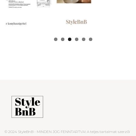
Prev
Next
ious
© 2024 StyleBnB - MINDEN JOG FENNTARTVA! A teljes tartalmat szerzői