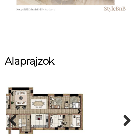
Alaprajzok
Prev
Next
ious