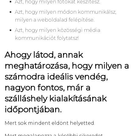
Azt, hogy milyen fotókat készítesz.
Azt, hogy milyen módon kommunikálsz,
milyen a weboldalad felépítése.
Azt, hogy milyen közösségi média
kommunikációt folytatsz!
Ahogy látod, annak
meghatározása, hogy milyen a
számodra ideális vendég,
nagyon fontos, már a
szálláshely kialakításának
időpontjában.
Mert sok mindent eldönt helyetted.
Mert megalapozza a későbbi sikeredet,