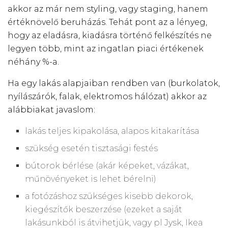
akkor az már nem styling, vagy staging, hanem
értéknövelő beruházás. Tehát pont az a lényeg,
hogy az eladásra, kiadásra történő felkészítés ne
legyen több, mint az ingatlan piaci értékenek
néhány %-a.
Ha egy lakás alapjaiban rendben van (burkolatok,
nyílászárók, falak, elektromos hálózat) akkor az
alábbiakat javaslom:
lakás teljes kipakolása, alapos kitakarítása
szükség esetén tisztasági festés
bútorok bérlése (akár képeket, vázákat,
műnövényeket is lehet bérelni)
a fotózáshoz szükséges kisebb dekorok,
kiegészítők beszerzése (ezeket a saját
lakásunkból is átvihetjük, vagy pl Jysk, Ikea