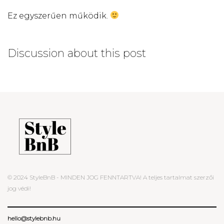
Ez egyszerűen működik.
Discussion about this post
© 2024 StyleBnB - MINDEN JOG FENNTARTVA! A teljes tartalmat szerzői
jog védi!
hello@stylebnb.hu