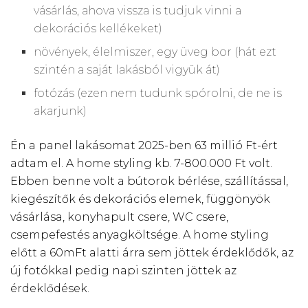
vásárlás, ahova vissza is tudjuk vinni a
dekorációs kellékeket)
növények, élelmiszer, egy üveg bor (hát ezt
szintén a saját lakásból vigyük át)
fotózás (ezen nem tudunk spórolni, de ne is
akarjunk)
Én a panel lakásomat 2025-ben 63 millió Ft-ért
adtam el. A home styling kb. 7-800.000 Ft volt.
Ebben benne volt a bútorok bérlése, szállítással,
kiegészítők és dekorációs elemek, függönyök
vásárlása, konyhapult csere, WC csere,
csempefestés anyagköltsége. A home styling
előtt a 60mFt alatti árra sem jöttek érdeklődők, az
új fotókkal pedig napi szinten jöttek az
érdeklődések.