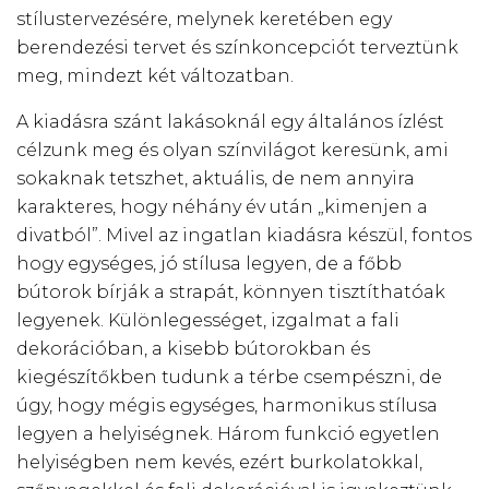
stílustervezésére, melynek keretében egy
berendezési tervet és színkoncepciót terveztünk
meg, mindezt két változatban.
A kiadásra szánt lakásoknál egy általános ízlést
célzunk meg és olyan színvilágot keresünk, ami
sokaknak tetszhet, aktuális, de nem annyira
karakteres, hogy néhány év után „kimenjen a
divatból”. Mivel az ingatlan kiadásra készül, fontos
hogy egységes, jó stílusa legyen, de a főbb
bútorok bírják a strapát, könnyen tisztíthatóak
legyenek. Különlegességet, izgalmat a fali
dekorációban, a kisebb bútorokban és
kiegészítőkben tudunk a térbe csempészni, de
úgy, hogy mégis egységes, harmonikus stílusa
legyen a helyiségnek. Három funkció egyetlen
helyiségben nem kevés, ezért burkolatokkal,