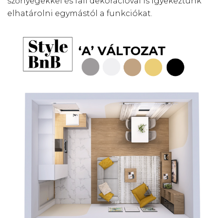
szőnyegekkel és fali dekorációval is igyekeztünk
elhatárolni egymástól a funkciókat.