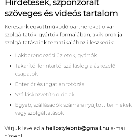
Hirdetések, szponzorált
szöveges és videós tartalom
Keresünk együttműködő partnereket olyan
szolgáltatók, gyártók formájában, akik profilja
szolgáltatásaink tematikájához illeszkedik:
Lakberendezési üzletek, gyártók
Takarító, fenntartó, szállásfoglaláskezelő
csapatok
Enteriőr és ingatlan fotózás
Szállásközvetítő oldalak
Egyéb, szállásadók számára nyújtott termékek
vagy szolgáltatások
Várjuk leveled a
hellostylebnb@gmail.hu
e-mail
címen!