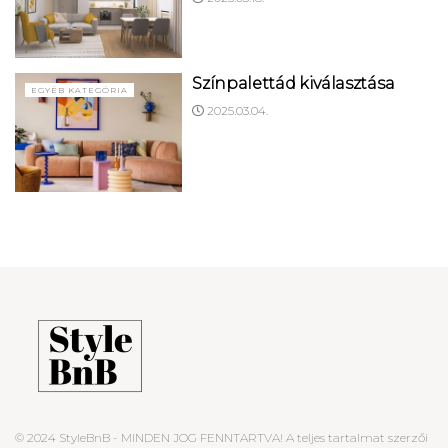
Színpalettád kiválasztása
EGYÉB KATEGÓRIA
2025.03.04.
© 2024 StyleBnB - MINDEN JOG FENNTARTVA! A teljes tartalmat szerzői