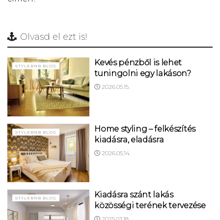
Olvasd el ezt is!
Kevés pénzből is lehet
STYLEBNB BLOG
tuningolni egy lakáson?
2026.05.15.
Home styling – felkészítés
STYLEBNB BLOG
kiadásra, eladásra
2026.05.14.
Kiadásra szánt lakás
STYLEBNB BLOG
közösségi terének tervezése
2025.03.18.