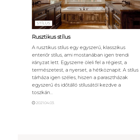
STÍLUS
Rusztikus stílus
A rusztikus stílus egy egyszerű, klasszikus
enteriőr stílus, ami mostanában igen trendi
irányzat lett. Egyszerre öleli fel a régiest, a
természetest, a nyerset, a hétköznapit. A stílus
tárháza igen széles, hiszen a parasztházak
egyszerű és időtálló stílusától kezdve a
toszkán...
2021.04.03.