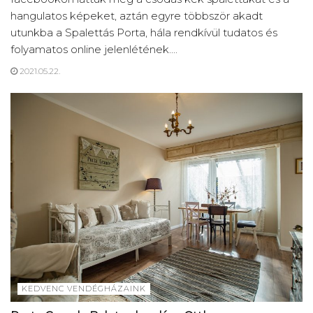
hangulatos képeket, aztán egyre többször akadt
utunkba a Spalettás Porta, hála rendkívül tudatos és
folyamatos online jelenlétének....
2021.05.22.
KEDVENC VENDÉGHÁZAINK