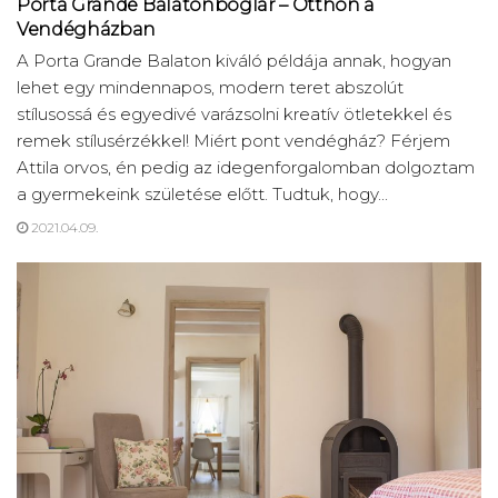
Porta Grande Balatonboglár – Otthon a
Vendégházban
A Porta Grande Balaton kiváló példája annak, hogyan
lehet egy mindennapos, modern teret abszolút
stílusossá és egyedivé varázsolni kreatív ötletekkel és
remek stílusérzékkel! Miért pont vendégház? Férjem
Attila orvos, én pedig az idegenforgalomban dolgoztam
a gyermekeink születése előtt. Tudtuk, hogy...
2021.04.09.