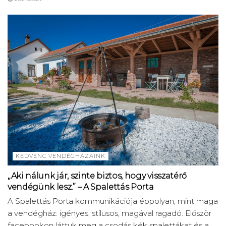
KEDVENC VENDÉGHÁZAINK
„Aki nálunk jár, szinte biztos, hogy visszatérő
vendégünk lesz.” – A Spalettás Porta
A Spalettás Porta kommunikációja éppolyan, mint maga
a vendégház: igényes, stílusos, magával ragadó. Először
facebookon láttuk meg a csodás kék spalettákat és a