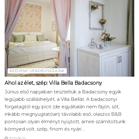
KEDVENC VENDÉGHÁZAINK
Ahol az élet, szép: Villa Bella Badacsony
Június első napjaiban teszteltük a Badacsony egyik
legújabb szálláshelyét, a Villa Bellát. A badacsonyi
forgatagtól egy picit (de egyáltalán nem fájón, sőt,
inkább megnyugtatóan) távolabb eső, olaszos B&B
pontosan olyan élményt nyújtott, amire számítottunk:
könnyed volt, szép, finom és nyári....
2021.06.21.