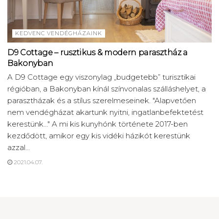
KEDVENC VENDÉGHÁZAINK
D9 Cottage – rusztikus & modern parasztház a
Bakonyban
A D9 Cottage egy viszonylag „budgetebb” turisztikai
régióban, a Bakonyban kínál színvonalas szálláshelyet, a
parasztházak és a stílus szerelmeseinek. "Alapvetően
nem vendégházat akartunk nyitni, ingatlanbefektetést
kerestünk..." A mi kis kunyhónk története 2017-ben
kezdődött, amikor egy kis vidéki házikót kerestünk
azzal...
2021.04.07.